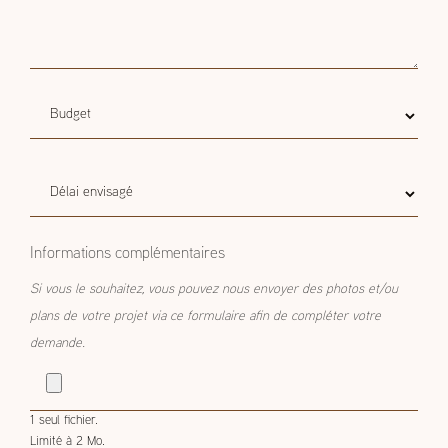
Budget
Budget estimatif
estimatif
Délai
Délai envisagé
envisagé
Informations complémentaires
Si vous le souhaitez, vous pouvez nous envoyer des photos et/ou
plans de votre projet via ce formulaire afin de compléter votre
demande.
1 seul fichier.