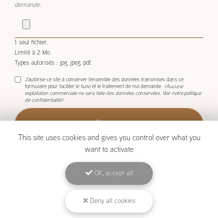
demande.
1 seul fichier.
Limité à 2 Mo.
Types autorisés : jpg, jpeg, pdf.
J'autorise ce site à conserver l'ensemble des données transmises dans ce
formulaire pour faciliter le suivi et le traitement de ma demande.
(Aucune
exploitation commerciale ne sera faite des données conservées. Voir notre
politique
de confidentialité
)
This site uses cookies and gives you control over what you
want to activate
OK, accept all
BOISCOM, Constructeur de maison ossature bois à Étang-Salé
Mentions légales
-
Plan du site
-
Liens utiles
-
Archives
-
Cookies
Deny all cookies