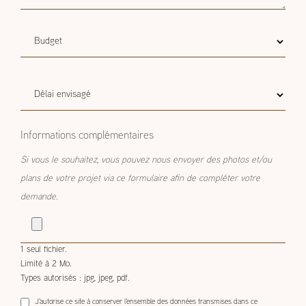
Budget
Budget estimatif
estimatif
Délai
Délai envisagé
envisagé
Informations complémentaires
Si vous le souhaitez, vous pouvez nous envoyer des photos et/ou
plans de votre projet via ce formulaire afin de compléter votre
demande.
1 seul fichier.
Limité à 2 Mo.
Types autorisés : jpg, jpeg, pdf.