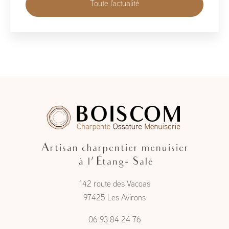
té
Toute l'actuali
Artisan charpentier menuisier
à l'Étang- Salé
142 route des Vacoas
97425 Les Avirons