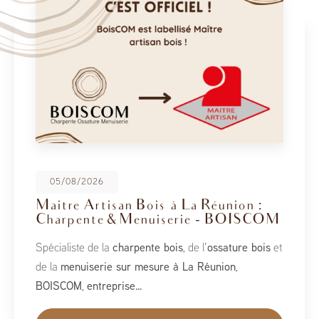
08/05/2026
a Réunion :
BoisCOM au Salon de l
ie - BOISCOM
2026
 de l’
ossature bois
et
À l’occasion du Salon de la Maiso
a Réunion
,
du 1er au 10 mai, BoisCOM est heu
cet événement incontournable dédi
l’aménagement et au savoir-faire 