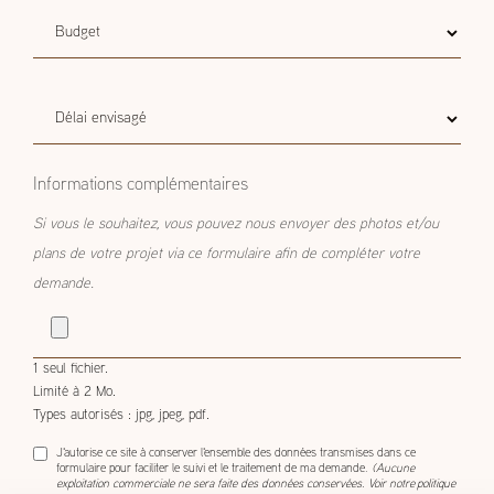
Budget
Budget estimatif
estimatif
Délai
Délai envisagé
envisagé
Informations complémentaires
Si vous le souhaitez, vous pouvez nous envoyer des photos et/ou
plans de votre projet via ce formulaire afin de compléter votre
demande.
1 seul fichier.
Limité à 2 Mo.
Types autorisés : jpg, jpeg, pdf.
J'autorise ce site à conserver l'ensemble des données transmises dans ce
formulaire pour faciliter le suivi et le traitement de ma demande.
(Aucune
exploitation commerciale ne sera faite des données conservées. Voir notre
politique