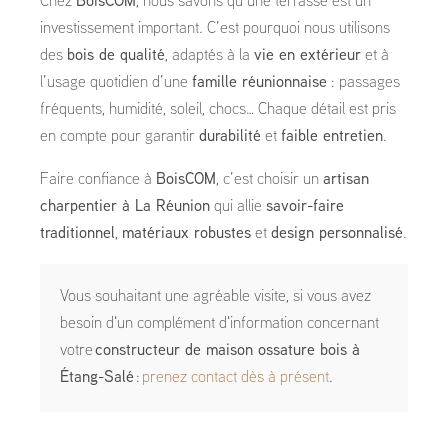
Chez
BoisCOM
, nous savons qu’une terrasse est un
investissement important. C’est pourquoi nous utilisons
des
bois de qualité
, adaptés à la
vie en extérieur
et à
l’usage quotidien d’une
famille réunionnaise
: passages
fréquents, humidité, soleil, chocs… Chaque détail est pris
en compte pour garantir
durabilité
et
faible entretien
.
Faire confiance à
BoisCOM
, c’est choisir un
artisan
charpentier à La Réunion
qui allie
savoir-faire
traditionnel
,
matériaux robustes
et
design personnalisé
.
Vous souhaitant une agréable visite, si vous avez
besoin d'un complément d'information concernant
votre
constructeur de maison ossature bois
à
Étang-Salé
:
prenez contact dès à présent
.