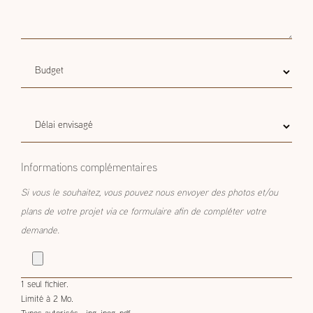
Budget
Budget estimatif
estimatif
Délai
Délai envisagé
envisagé
Informations complémentaires
Si vous le souhaitez, vous pouvez nous envoyer des photos et/ou
plans de votre projet via ce formulaire afin de compléter votre
demande.
1 seul fichier.
Limité à 2 Mo.