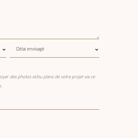
Délai
Délai envisagé
envisagé
oyer des photos et/ou plans de votre projet via ce
e.