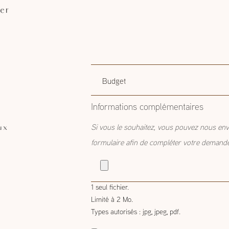
er
Budget
Budget estimatif
estimatif
Informations complémentaires
ux
Si vous le souhaitez, vous pouvez nous env
formulaire afin de compléter votre demand
1 seul fichier.
Limité à 2 Mo.
Types autorisés : jpg, jpeg, pdf.