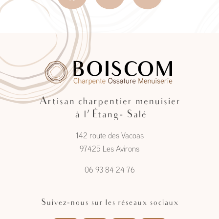
Artisan charpentier menuisier
à l'Étang- Salé
142 route des Vacoas
97425 Les Avirons
06 93 84 24 76
Suivez-nous sur les réseaux sociaux