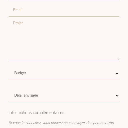
Email
Projet
Budget
Budget estimatif
estimatif
Délai
Délai envisagé
envisagé
Informations complémentaires
Si vous le souhaitez, vous pouvez nous envoyer des photos et/ou