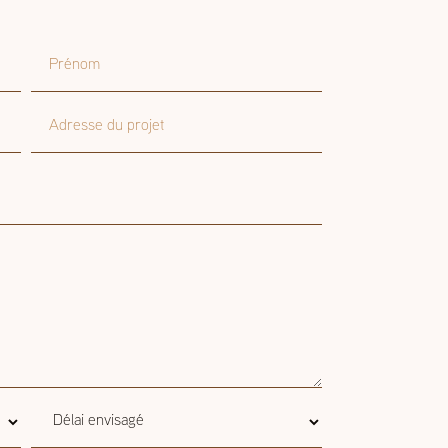
Prénom
Adresse du projet
Délai
Délai envisagé