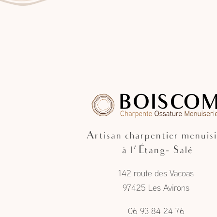
Artisan charpentier menuisi
à l'Étang- Salé
142 route des Vacoas
97425 Les Avirons
06 93 84 24 76