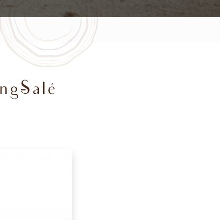
ng-Salé