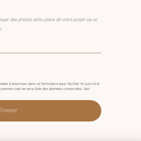
envisagé
oyer des photos et/ou plans de votre projet via ce
e.
nées transmises dans ce formulaire pour faciliter le suivi et le
 commerciale ne sera faite des données conservées. Voir