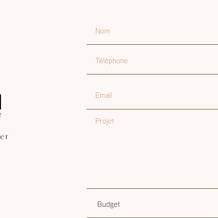
Nom
Téléphone
Email
Projet
er
Budget
Budget estimatif