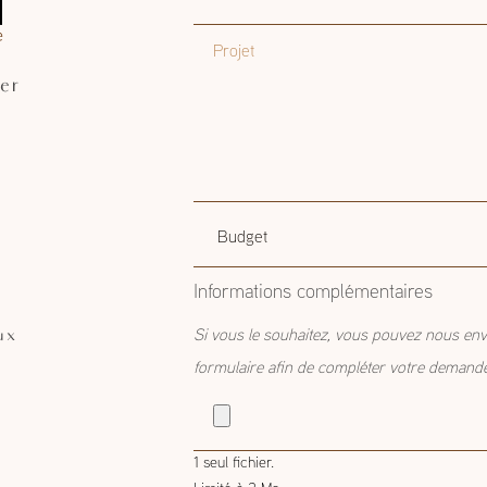
Projet
er
Budget
Budget estimatif
estimatif
Informations complémentaires
ux
Si vous le souhaitez, vous pouvez nous env
formulaire afin de compléter votre demand
1 seul fichier.