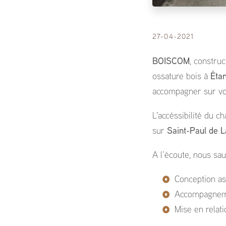
27-04-2021
BOISCOM
, constru
ossature bois à
Éta
accompagner sur vot
L'accéssibilité du c
sur
S
aint-Paul de 
A l’écoute, nous sau
Conception as
Accompagneme
Mise en relati