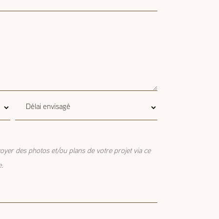
Délai
Délai envisagé
envisagé
oyer des photos et/ou plans de votre projet via ce
e.