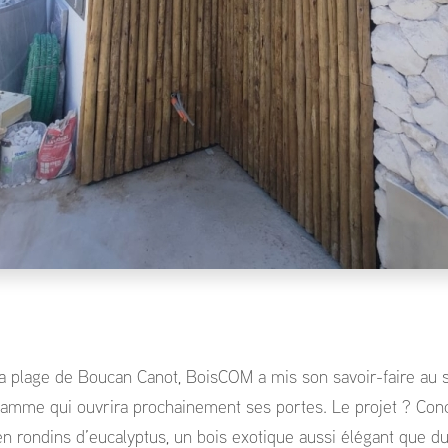
a plage de Boucan Canot, BoisCOM a mis son savoir-faire au 
gamme qui ouvrira prochainement ses portes. Le projet ? Conc
en rondins d’eucalyptus, un bois exotique aussi élégant que du