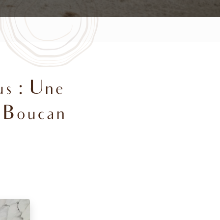
us : Une
à Boucan