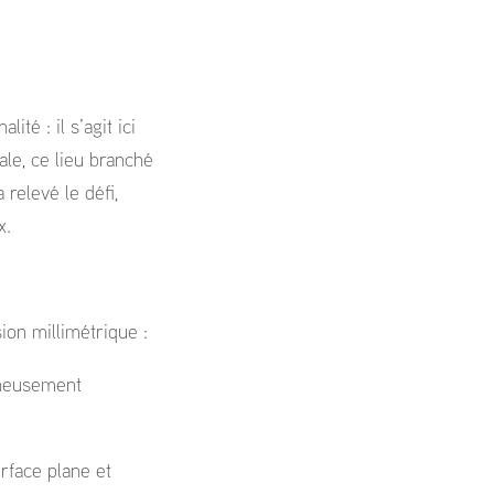
ité : il s’agit ici
ale, ce lieu branché
relevé le défi,
x.
on millimétrique :
igneusement
urface plane et