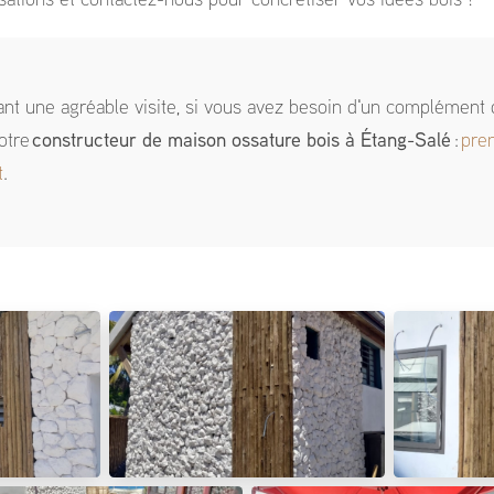
sations et contactez-nous pour concrétiser vos idées bois !
ant une agréable visite, si vous avez besoin d'un complément 
otre
constructeur de maison ossature bois
à Étang-Salé
:
pre
t
.