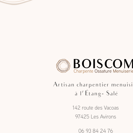
Artisan charpentier menuisi
à l'Étang- Salé
142 route des Vacoas
97425 Les Avirons
06 93 84 24 76