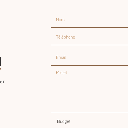
Nom
Téléphone
Email
Projet
er
Budget
Budget estimatif