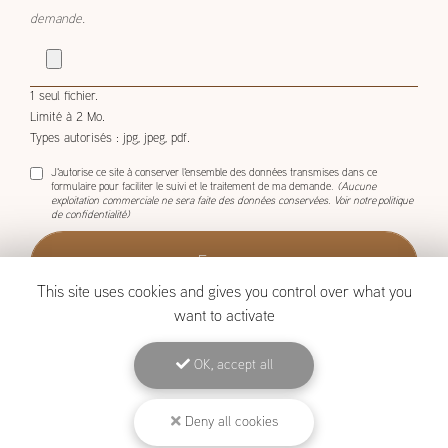
demande.
1 seul fichier.
Limité à 2 Mo.
Types autorisés : jpg, jpeg, pdf.
J'autorise ce site à conserver l'ensemble des données transmises dans ce
formulaire pour faciliter le suivi et le traitement de ma demande.
(Aucune
exploitation commerciale ne sera faite des données conservées. Voir notre
politique
de confidentialité
)
This site uses cookies and gives you control over what you
want to activate
OK, accept all
BOISCOM, Constructeur de maison ossature bois à Étang-Salé
Mentions légales
-
Plan du site
-
Liens utiles
-
Archives
-
Cookies
Deny all cookies