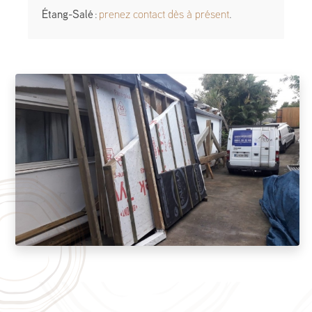
Étang-Salé
:
prenez contact dès à présent
.