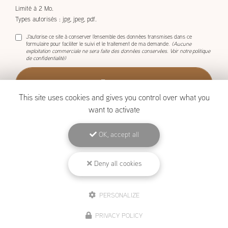
Limité à 2 Mo.
Types autorisés : jpg, jpeg, pdf.
J'autorise ce site à conserver l'ensemble des données transmises dans ce
formulaire pour faciliter le suivi et le traitement de ma demande.
(Aucune
exploitation commerciale ne sera faite des données conservées. Voir notre
politique
de confidentialité
)
This site uses cookies and gives you control over what you
want to activate
OK, accept all
BOISCOM, Constructeur de maison ossature bois à Étang-Salé
Mentions légales
-
Plan du site
-
Liens utiles
-
Archives
-
Cookies
Deny all cookies
PERSONALIZE
Création et référencement de site Internet
Demande de Devis
PRIVACY POLICY
Secteur
-
En savoir +