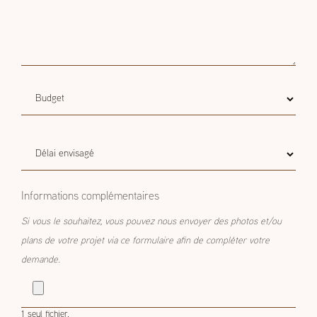
Budget
Budget estimatif
estimatif
Délai
Délai envisagé
envisagé
Informations complémentaires
Si vous le souhaitez, vous pouvez nous envoyer des photos et/ou
plans de votre projet via ce formulaire afin de compléter votre
demande.
1 seul fichier.