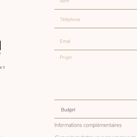
Téléphone
Email
Projet
er
Budget
Budget estimatif
estimatif
Informations complémentaires