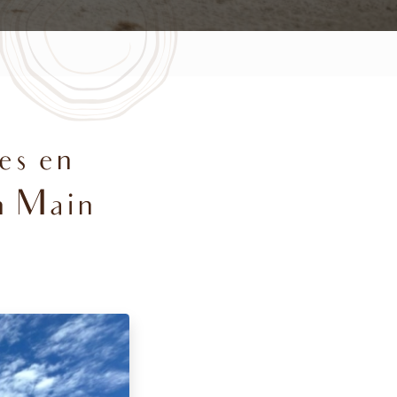
es en
n Main