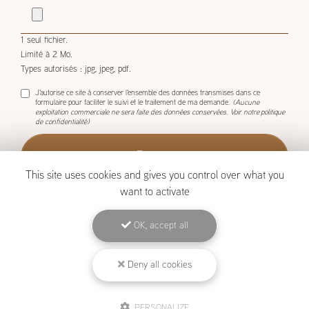
1 seul fichier.
Limité à 2 Mo.
Types autorisés : jpg, jpeg, pdf.
J'autorise ce site à conserver l'ensemble des données transmises dans ce
formulaire pour faciliter le suivi et le traitement de ma demande.
(Aucune
exploitation commerciale ne sera faite des données conservées. Voir notre
politique
de confidentialité
)
This site uses cookies and gives you control over what you
want to activate
OK, accept all
BOISCOM, Constructeur de maison ossature bois à Étang-Salé
Mentions légales
-
Plan du site
-
Liens utiles
-
Archives
-
Cookies
Deny all cookies
PERSONALIZE