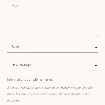
Projet
Budget
Budget estimatif
estimatif
Délai
Délai envisagé
envisagé
Informations complémentaires
Si vous le souhaitez, vous pouvez nous envoyer des photos et/ou
plans de votre projet via ce formulaire afin de compléter votre
demande.