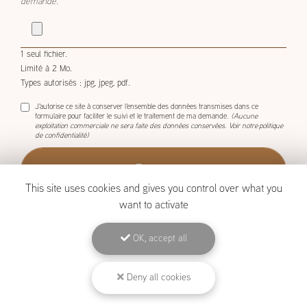
demande.
1 seul fichier.
Limité à 2 Mo.
Types autorisés : jpg, jpeg, pdf.
J'autorise ce site à conserver l'ensemble des données transmises dans ce
formulaire pour faciliter le suivi et le traitement de ma demande.
(Aucune
exploitation commerciale ne sera faite des données conservées. Voir notre
politique
de confidentialité
)
This site uses cookies and gives you control over what you
want to activate
OK, accept all
BOISCOM, Constructeur de maison ossature bois à Étang-Salé
Mentions légales
-
Plan du site
-
Liens utiles
-
Archives
-
Cookies
Deny all cookies