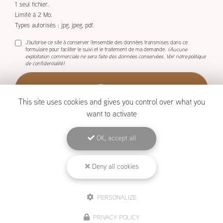
1 seul fichier.
Limité à 2 Mo.
Types autorisés : jpg, jpeg, pdf.
J'autorise ce site à conserver l'ensemble des données transmises dans ce
formulaire pour faciliter le suivi et le traitement de ma demande.
(Aucune
exploitation commerciale ne sera faite des données conservées. Voir notre
politique
de confidentialité
)
This site uses cookies and gives you control over what you
want to activate
OK, accept all
BOISCOM, Constructeur de maison ossature bois à Étang-Salé
Mentions légales
-
Plan du site
-
Liens utiles
-
Archives
-
Cookies
Deny all cookies
PERSONALIZE
Création et référencement de site Internet
Demande de Devis
PRIVACY POLICY
Secteur
-
En savoir +