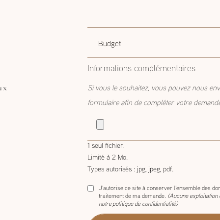
Budget
Budget estimatif
estimatif
Informations complémentaires
ux
Si vous le souhaitez, vous pouvez nous env
formulaire afin de compléter votre demand
1 seul fichier.
Limité à 2 Mo.
Types autorisés : jpg, jpeg, pdf.
J'autorise ce site à conserver l'ensemble des don
traitement de ma demande.
(Aucune exploitation
notre
politique de confidentialité
)