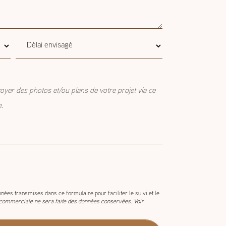
Délai
Délai envisagé
envisagé
oyer des photos et/ou plans de votre projet via ce
e.
nées transmises dans ce formulaire pour faciliter le suivi et le
 commerciale ne sera faite des données conservées. Voir