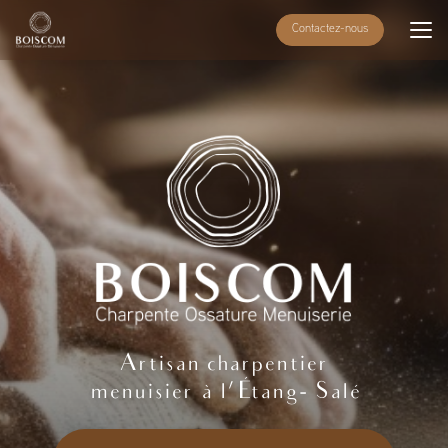
Aller
Contactez-nous
au
contenu
principal
Artisan charpentier
menuisier à l'Étang- Salé